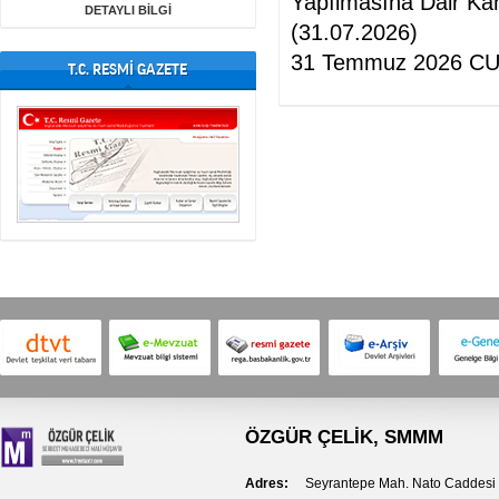
Yapılmasına Dair Ka
DETAYLI BİLGİ
(31.07.2026)
31 Temmuz 2026 CUM
T.C. RESMİ GAZETE
ÖZGÜR ÇELİK
, SMMM
Adres:
Seyrantepe Mah. Nato Caddesi