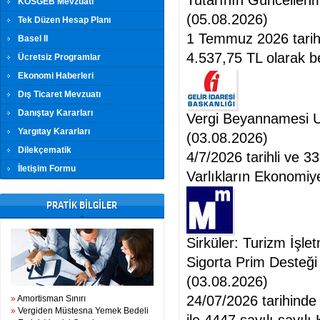
Tutarının Güncellenm
KOSGEB Mevzuatı
(05.08.2026)
Tek Düzen Hesap Planı
1 Temmuz 2026 tarihin
Basel II
4.537,75 TL olarak bel
Ücretsiz Programlar
Ekonomi Haberleri
Dış Ticaret Mevzuatı
Danıştay Kararları
Vergi Beyannamesi U
Yargıtay Kararları
(03.08.2026)
Dilekçematik
4/7/2026 tarihli ve 
İletişim Formu
Varlıkların Ekonomiy
PRATİK BİLGİLER
Sirküler: Turizm İşle
Sigorta Prim Desteği 
(03.08.2026)
24/07/2026 tarihinde
»
Amortisman Sınırı
»
Vergiden Müstesna Yemek Bedeli