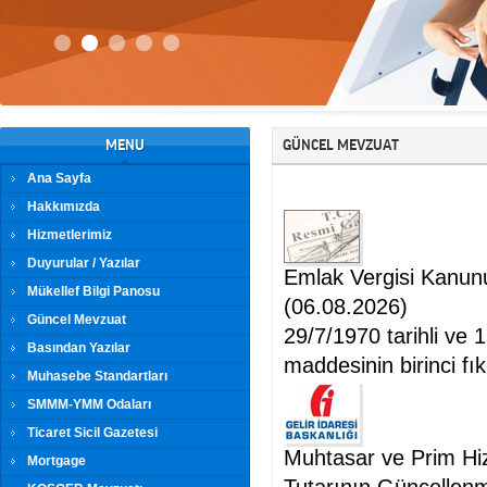
MENU
GÜNCEL MEVZUAT
Ana Sayfa
Hakkımızda
Hizmetlerimiz
Duyurular / Yazılar
Emlak Vergisi Kanunu
Mükellef Bilgi Panosu
(06.08.2026)
Güncel Mevzuat
29/7/1970 tarihli ve
Basından Yazılar
maddesinin birinci fık
Muhasebe Standartları
SMMM-YMM Odaları
Ticaret Sicil Gazetesi
Muhtasar ve Prim Hiz
Mortgage