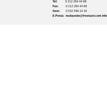
Tel:
0 212 284 44 88
Fax:
0 212 284 44 89
Gsm:
0 532 596 24 30
E-Posta:
muhasebe@freetaxtr
.com
inf