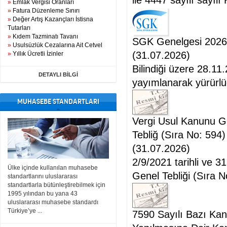
ile 4447 sayılı sayılı
»
Emlak Vergisi Oranları
»
Fatura Düzenleme Sınırı
»
Değer Artış Kazançları İstisna
Tutarları
»
Kıdem Tazminatı Tavanı
SGK Genelgesi 2026/
»
Usulsüzlük Cezalarına Ait Cetvel
(31.07.2026)
»
Yıllık Ücretli İzinler
Bilindiği üzere 28.11
DETAYLI BİLGİ
yayımlanarak yürürlü
MUHASEBE STANDARTLARI
Vergi Usul Kanunu Ge
Tebliğ (Sıra No: 594)
(31.07.2026)
2/9/2021 tarihli ve 
Ülke içinde kullanılan muhasebe
Genel Tebliği (Sıra No:
standartlarını uluslararası
standartlarla bütünleştirebilmek için
1995 yılından bu yana 43
uluslararası muhasebe standardı
Türkiye’ye ...
7590 Sayılı Bazı Ka