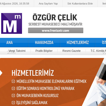
6 Ağustos 2026, 16:35:58
Ana Sayfam Yap
Sık Kullanılanlara Ekle
İle
ANA
HAKKIMIZDA
HİZMETLERİMİZ
İS
Vergi Takvimi
Pratik Bilgiler
Resmi Gazete
T.C. Kimlik
SAYFA
OD