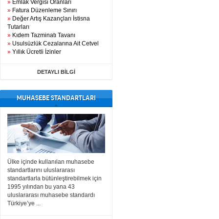
»
Emlak Vergisi Oranları
»
Fatura Düzenleme Sınırı
»
Değer Artış Kazançları İstisna
Tutarları
»
Kıdem Tazminatı Tavanı
»
Usulsüzlük Cezalarına Ait Cetvel
»
Yıllık Ücretli İzinler
DETAYLI BİLGİ
MUHASEBE STANDARTLARI
Ülke içinde kullanılan muhasebe
standartlarını uluslararası
standartlarla bütünleştirebilmek için
1995 yılından bu yana 43
uluslararası muhasebe standardı
Türkiye’ye ...