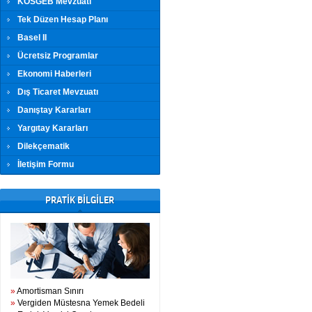
KOSGEB Mevzuatı
Tek Düzen Hesap Planı
Basel II
Ücretsiz Programlar
Ekonomi Haberleri
Dış Ticaret Mevzuatı
Danıştay Kararları
Yargıtay Kararları
Dilekçematik
İletişim Formu
PRATİK BİLGİLER
»
Amortisman Sınırı
»
Vergiden Müstesna Yemek Bedeli