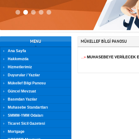
MENU
MÜKELLEF BİLGİ PANOSU
Ana Sayfa
...»
MUHASEBEYE VERİLECEK 
Hakkımızda
Hizmetlerimiz
Duyurular / Yazılar
Mükellef Bilgi Panosu
Güncel Mevzuat
Basından Yazılar
Muhasebe Standartları
SMMM-YMM Odaları
Ticaret Sicil Gazetesi
Mortgage