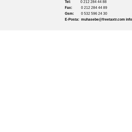
Tel:
0 212 284 44 88
Fax:
0 212 284 44 89
Gsm:
0 532 596 24 30
E-Posta:
muhasebe@freetaxtr
.com
inf