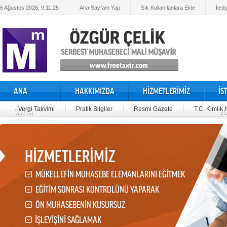
6 Ağustos 2026, 9:11:25
Ana Sayfam Yap
Sık Kullanılanlara Ekle
İleti
ANA
HAKKIMIZDA
HİZMETLERİMİZ
İS
Vergi Takvimi
Pratik Bilgiler
Resmi Gazete
T.C. Kimlik
SAYFA
OD